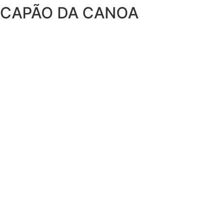
CAPÃO DA CANOA
Ir
para
o
conteúdo