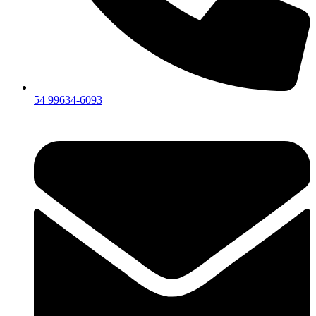
54 99634‑6093‬