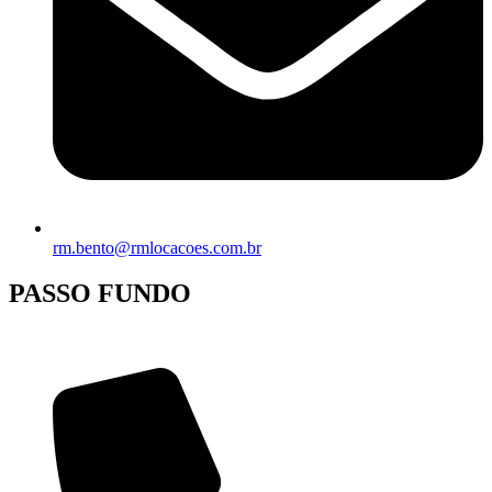
rm.bento@rmlocacoes.com.br
PASSO FUNDO