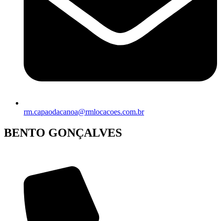
rm.capaodacanoa@rmlocacoes.com.br
BENTO GONÇALVES