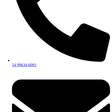
54 99634‑6093‬