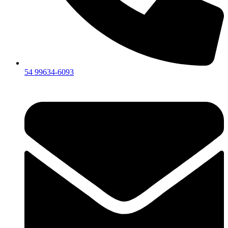
54 99634‑6093‬