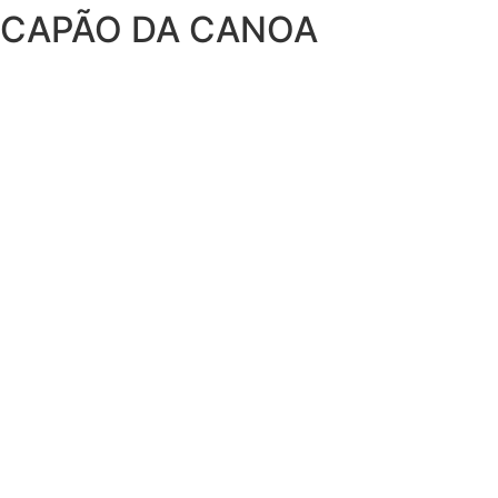
CAPÃO DA CANOA
Ir
para
o
conteúdo