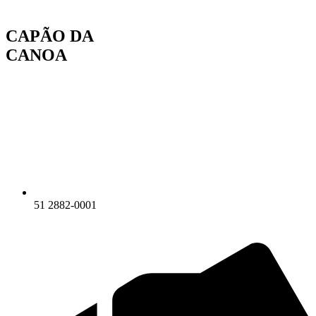
Ir
para
CAPÃO DA
o
conteúdo
CANOA
51 2882-0001