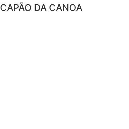
CAPÃO DA CANOA
Ir
para
o
conteúdo