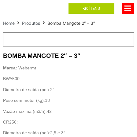
0
ÍTENS
Home
Produtos
Bomba Mangote 2″ – 3″
BOMBA MANGOTE 2″ – 3″
Marca:
Webermt
BWA500:
Diametro de saída (pol):2″
Peso sem motor (kg):18
Vazão máxima (m3/h):42
CR250:
Diametro de saída (pol):2,5 e 3″