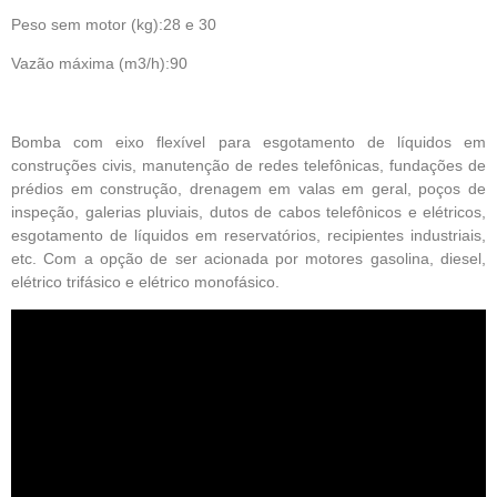
Peso sem motor (kg):28 e 30
Vazão máxima (m3/h):90
Bomba com eixo flexível para esgotamento de líquidos em
construções civis, manutenção de redes telefônicas, fundações de
prédios em construção, drenagem em valas em geral, poços de
inspeção, galerias pluviais, dutos de cabos telefônicos e elétricos,
esgotamento de líquidos em reservatórios, recipientes industriais,
etc. Com a opção de ser acionada por motores gasolina, diesel,
elétrico trifásico e elétrico monofásico.