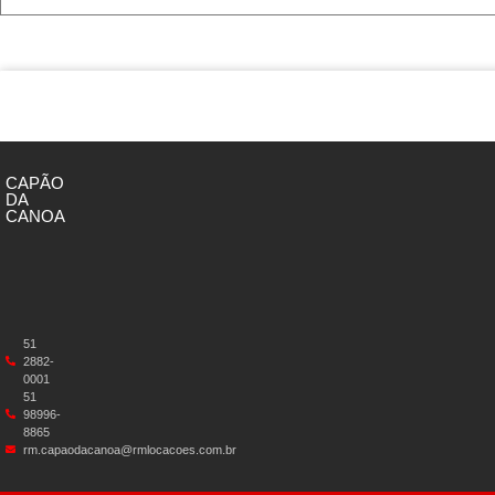
CAPÃO
DA
CANOA
51
2882-
0001
51
98996-
8865
rm.capaodacanoa@rmlocacoes.com.br