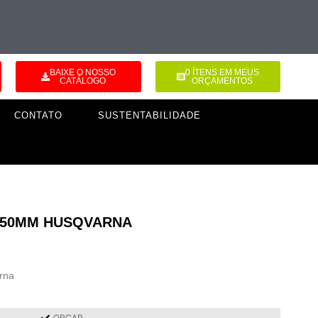
BAIXE O NOSSO
0
ÍTENS EM MEUS
CATÁLOGO
ORÇAMENTOS
CONTATO
SUSTENTABILIDADE
350MM HUSQVARNA
rna
ORÇAR