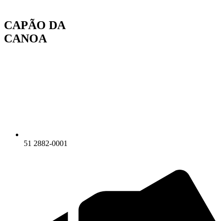
Ir
para
CAPÃO DA
o
conteúdo
CANOA
51 2882-0001