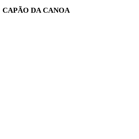
Ir
CAPÃO DA CANOA
para
o
conteúdo