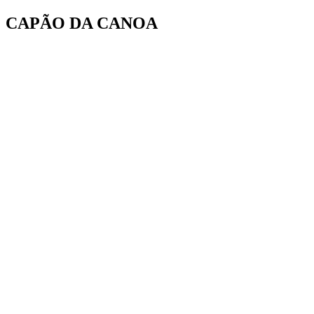
Ir
CAPÃO DA CANOA
para
o
conteúdo