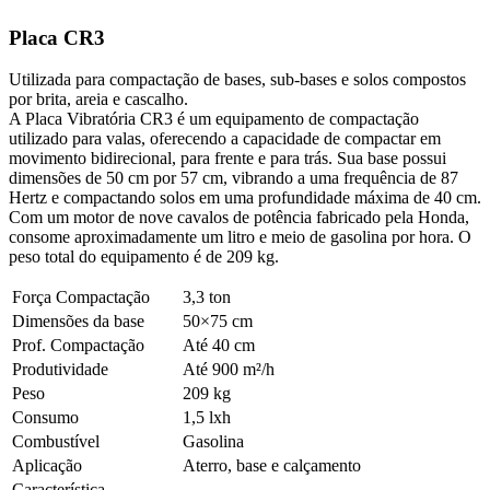
Placa CR3
Utilizada para compactação de bases, sub-bases e solos compostos
por brita, areia e cascalho.
A Placa Vibratória CR3 é um equipamento de compactação
utilizado para valas, oferecendo a capacidade de compactar em
movimento bidirecional, para frente e para trás. Sua base possui
dimensões de 50 cm por 57 cm, vibrando a uma frequência de 87
Hertz e compactando solos em uma profundidade máxima de 40 cm.
Com um motor de nove cavalos de potência fabricado pela Honda,
consome aproximadamente um litro e meio de gasolina por hora. O
peso total do equipamento é de 209 kg.
Força Compactação
3,3 ton
Dimensões da base
50×75 cm
Prof. Compactação
Até 40 cm
Produtividade
Até 900 m²/h
Peso
209 kg
Consumo
1,5 lxh
Combustível
Gasolina
Aplicação
Aterro, base e calçamento
Característica