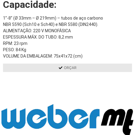
Capacidade:
1”-8” (Ø 33mm – Ø 219mm) – tubos de aço carbono
NBR 5590 (Sch10 e Sch40) e NBR 5580 (DIN2440).
ALIMENTAÇÃO: 220 V MONOFÁSICA
ESPESSURA MÁX. DO TUBO: 8,2 mm
RPM: 23 rpm
PESO: 84 Kg
VOLUME DA EMBALAGEM: 75x41x72 (cm)
ORÇAR