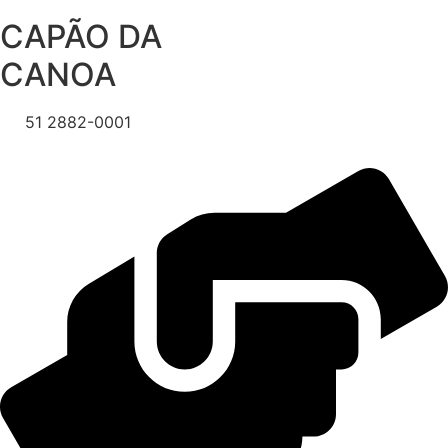
Ir
CAPÃO DA
para
o
CANOA
conteúdo
51 2882-0001