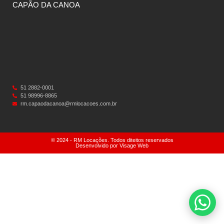
CAPÃO DA CANOA
51 2882-0001
51 98996-8865
rm.capaodacanoa@rmlocacoes.com.br
© 2024 - RM Locações. Todos diteitos reservados
Desenvolvido por Visage Web