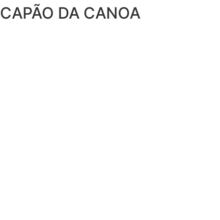
CAPÃO DA CANOA
Ir
para
o
conteúdo